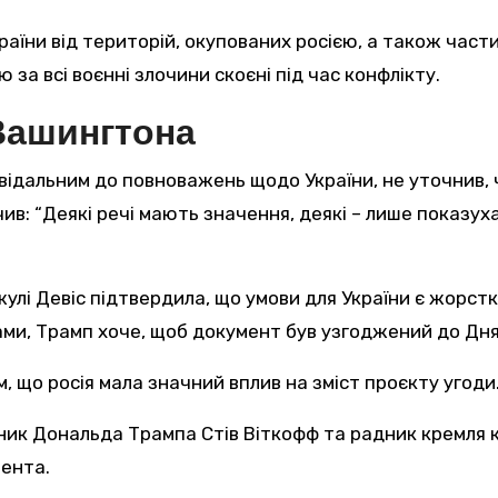
їни від територій, окупованих росією, а також частин
 за всі воєнні злочини скоєні під час конфлікту.
Вашингтона
відальним до повноважень щодо України, не уточнив, 
чив: “Деякі речі мають значення, деякі – лише показух
улі Девіс підтвердила, що умови для України є жорстки
вами, Трамп хоче, щоб документ був узгоджений до Дня
, що росія мала значний вплив на зміст проєкту угоди
ник Дональда Трампа Стів Віткофф та радник кремля 
мента.