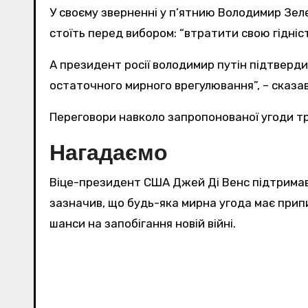
У своєму зверненні у п’ятнию Володимир Зеле
стоїть перед вибором: “втратити свою гідні
А президент росії володимир путін підтверд
остаточного мирного врегулювання”, – сказав 
Переговори навколо запропонованої угоди тр
Нагадаємо
Віце-президент США Джей Ді Венс підтримав а
зазначив, що будь-яка мирна угода має припи
шанси на запобігання новій війні.