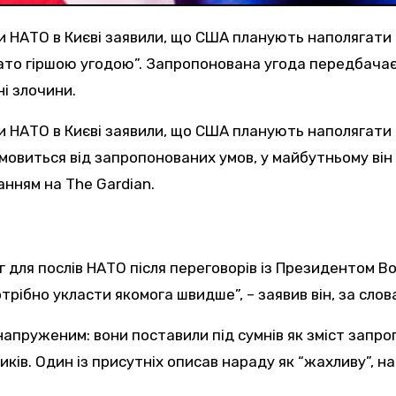
ами НАТО в Києві заявили, що США планують наполягат
агато гіршою угодою”. Запропонована угода передбачає 
ні злочини.
ідмовиться від запропонованих умов, у майбутньому ві
анням на The Gardian.
нг для послів НАТО після переговорів із Президентом 
трібно укласти якомога швидше”, – заявив він, за слова
апруженим: вони поставили під сумнів як зміст запроп
ків. Один із присутніх описав нараду як “жахливу”, 