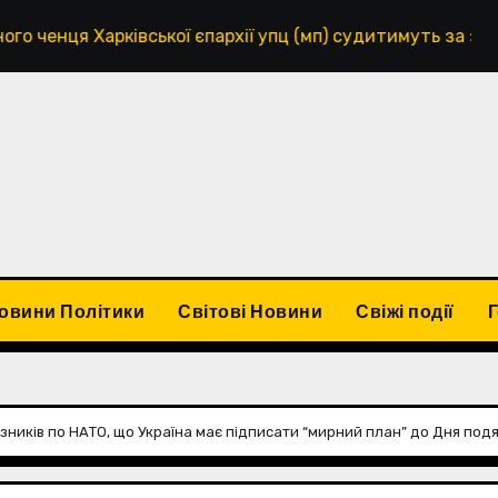
ської єпархії упц (мп) судитимуть за зґвалтування 14-р
овини Політики
Світові Новини
Свіжі події
иків по НАТО, що Україна має підписати “мирний план” до Дня подя