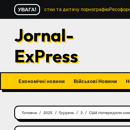
Перейти
УВАГА!
ористки та дитячу порнографіюРясофорного ченця Харків
до
контенту
Jornal-
ExPress
Економічні новини
Військові Новини
Н
Головна
2025
Грудень
2
США попередили союзн