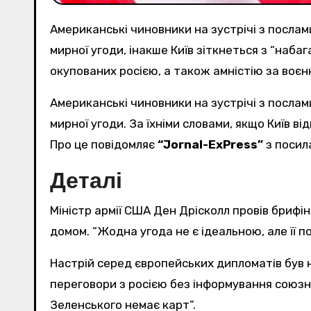
Американські чиновники на зустрічі з посл
мирної угоди, інакше Київ зіткнеться з “наб
окупованих росією, а також амністію за воєн
Американські чиновники на зустрічі з послами НАТО в Києві заявили, що США планують наполягати на якнайшвидшому підписанні Україною
мирної угоди. За їхніми словами, якщо Київ в
Про це повідомляє
“Jornal-ExPress”
з посил
Деталі
Міністр армії США Ден Дрісколл провів брифі
домом. “Жодна угода не є ідеальною, але її по
Настрій серед європейських дипломатів був н
переговори з росією без інформування союзни
Зеленського немає карт”.