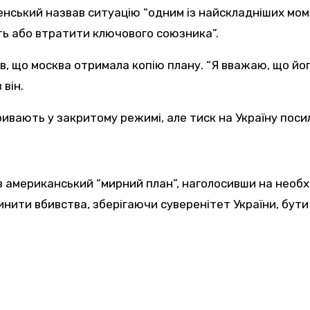
нський назвав ситуацію “одним із найскладніших момен
сть або втратити ключового союзника”.
ив, що москва отримала копію плану. “Я вважаю, що й
він.
ивають у закритому режимі, але тиск на Україну поси
мериканський “мирний план”, наголосивши на необхідн
нити вбивства, зберігаючи суверенітет України, бути