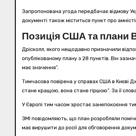
Запропонована угода передбачає відмову Укра
документі також міститься пункт про амністію
Позиція США та плани 
Дрісколл, якого нещодавно призначили відпо
опублікованому плану з 28 пунктів. Він зазна
має значення”.
Тимчасова повірена у справах США в Києві Дж
стане кращою, вона стане гіршою”. За її сло
У Європі тим часом зростає занепокоєння тим
ЗМІ повідомляють, що план розробляли поміч
має вирушити до росії для обговорення доку