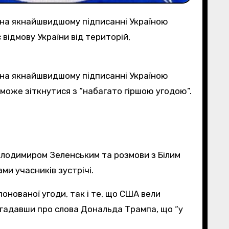
и на якнайшвидшому підписанні Україною
відмову України від територій,
н може зіткнутися з “набагато гіршою угодою”.
Володимиром Зеленським та розмови з Білим
ми учасників зустрічі.
онованої угоди, так і те, що США вели
нагадавши про слова Дональда Трампа, що “у