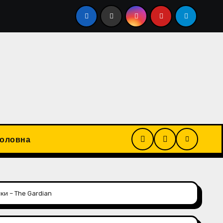
ічної дівчини та розбещення 11-річної дитини. Обвинува
Головна
ки – The Gardian