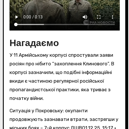
Нагадаємо
У 11 Армійському корпусі спростували заяви
росіян про нібито “захоплення Клинового”. В
корпусі зазначили, що подібні інформаційні
вкиди є частиною регулярної російської
пропагандистської практики, яка триває з
початку війни.
Ситуація у Покровську: окупанти
продовжують зазнавати втрати, застрягши у
міських боях – 7-й корпус ДШВ
01.12.25, 15:17 •