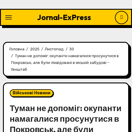
Перейти
до
Jornal-ExPress
контенту
Головна
2025
Листопад
30
Туман не допоміг: окупанти намагалися просунутися в
Покровськ, але були ліквідовані в міській забудові –
Генштаб
Військові Новини
Туман не допоміг: окупанти
намагалися просунутися в
Покровськ, але були