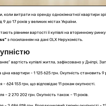
и, коли витрати на оренду однокімнатної квартири зрів
9 до 17 років у великих містах України.
ss”
з посиланням на дані OLX Нерухомість.
купністю
яє” вартість купівлі житла, зафіксовано у Дніпрі, За
 ціна квартири – 1 125 625 грн. Окупність становить 9 
 – 624 153 грн, що відповідає 11 рокам окупності.
я – 2 270 202 грн. Окупність також – 11 років.
я – 2 486 918 грн. Розрахунковий термін окупності – 12