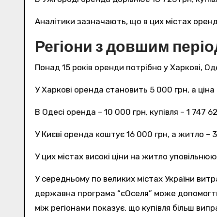
Аналітики зазначають, що в цих містах оренда
Регіони з довшим періо
Понад 15 років оренди потрібно у Харкові, Оде
У Харкові оренда становить 5 000 грн, а ціна 
В Одесі оренда – 10 000 грн, купівля – 1 747 6
У Києві оренда коштує 16 000 грн, а житло – 3
У цих містах високі ціни на житло уповільню
У середньому по великих містах України витр
державна програма “єОселя” може допомогти 
між регіонами показує, що купівля більш вип