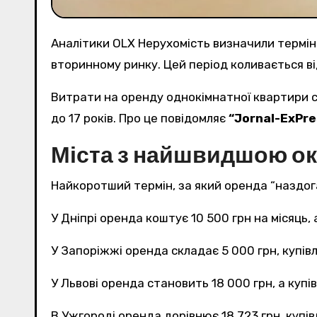
Аналітики OLX Нерухомість визначили термін
вторинному ринку. Цей період коливається від 
Витрати на оренду однокімнатної квартири стають рівними вартості її купівлі на вторинному ринку. У різних містах цей період коливається від 9
до 17 років. Про це повідомляє
“Jornal-ExPre
Міста з найшвидшою о
Найкоротший термін, за який оренда “наздоган
У Дніпрі оренда коштує 10 500 грн на місяць, а
У Запоріжжі оренда складає 5 000 грн, купівля
У Львові оренда становить 18 000 грн, а купівл
В Ужгороді оренда дорівнює 18 723 грн, купівл