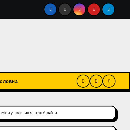
енаторами. Він наголосив на потребі в системах ППО та
Головна
міни у великих містах України