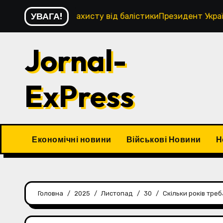
Перейти
УВАГА!
ля захисту від балістикиПрезидент України Володимир З
до
контенту
Jornal-
ExPress
Економічні новини
Військові Новини
Н
Головна
2025
Листопад
30
Скільки років тре