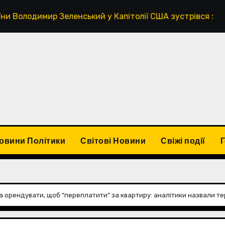
еленський у Капітолії США зустрівся з американськими с
овини Політики
Світові Новини
Свіжі події
ба орендувати, щоб “переплатити” за квартиру: аналітики назвали тер