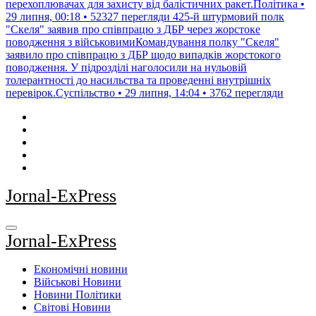
перехоплювачах для захисту від балістичних ракет.Політика •
29 липня, 00:18 • 52327 перегляди
425-й штурмовий полк
"Скеля" заявив про співпрацю з ДБР через жорстоке
поводження з військовимиКомандування полку "Скеля"
заявило про співпрацю з ДБР щодо випадків жорстокого
поводження. У підрозділі наголосили на нульовій
толерантності до насильства та проведенні внутрішніх
перевірок.Суспільство • 29 липня, 14:04 • 3762 перегляди
Jornal-ExPress
Jornal-ExPress
Економічні новини
Військові Новини
Новини Політики
Світові Новини