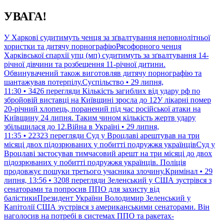
Перейти
УВАГА!
до
контенту
У Харкові судитимуть ченця за зґвалтування неповнолітньої
хористки та дитячу порнографіюРясофорного ченця
Харківської єпархії упц (мп) судитимуть за зґвалтування 14-
річної дівчини та розбещення 11-річної дитини.
Обвинувачений також виготовляв дитячу порнографію та
шантажував потерпілу.Суспільство • 29 липня,
11:30 • 3426 перегляди
Кількість загиблих від удару рф по
збройовій виставці на Київщині зросла до 12У лікарні помер
20-річний хлопець, поранений під час російської атаки на
Київщину 24 липня. Таким чином кількість жертв удару
збільшилася до 12.Війна в Україні • 29 липня,
11:35 • 22323 перегляди
Суд у Вроцлаві арештував на три
місяці двох підозрюваних у побитті подружжя українцівСуд у
Вроцлаві застосував тимчасовий арешт на три місяці до двох
підозрюваних у побитті подружжя українців. Поліція
продовжує пошуки третього учасника злочину.Кримінал • 29
липня, 13:56 • 3208 перегляди
Зеленський у США зустрівся з
сенаторами та попросив ППО для захисту від
балістикиПрезидент України Володимир Зеленський у
Капітолії США зустрівся з американськими сенаторами. Він
наголосив на потребі в системах ППО та ракетах-