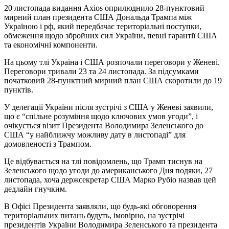
20 листопада видання Axios оприлюднило 28-пунктовий
мирний план президента США Дональда Трампа між
Україною і рф, який передбачає територіальні поступки,
обмеження щодо збройних сил України, певні гарантії США
та економічні компоненти.
На цьому тлі Україна і США розпочали переговори у Женеві.
Переговори тривали 23 та 24 листопада. За підсумками
початковий 28-пунктний мирний план США скоротили до 19
пунктів.
У делегації України після зустрічі з США у Женеві заявили,
що є “спільне розуміння щодо ключових умов угоди”, і
очікується візит Президента Володимира Зеленського до
США “у найближчу можливу дату в листопаді” для
домовленості з Трампом.
Це відбувається на тлі повідомлень, що Трамп тиснув на
Зеленського щодо угоди до американського Дня подяки, 27
листопада, хоча держсекретар США Марко Рубіо назвав цей
дедлайн гнучким.
В Офісі Президента заявляли, що будь-які обговорення
територіальних питань будуть, імовірно, на зустрічі
президентів України Володимира Зеленського та президента