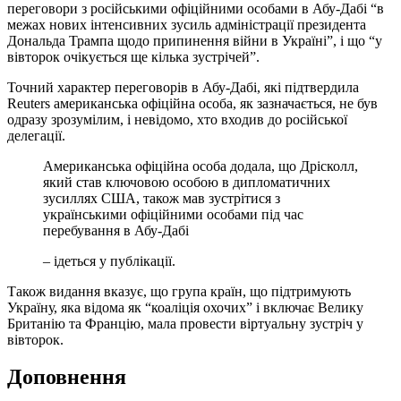
переговори з російськими офіційними особами в Абу-Дабі “в
межах нових інтенсивних зусиль адміністрації президента
Дональда Трампа щодо припинення війни в Україні”, і що “у
вівторок очікується ще кілька зустрічей”.
Точний характер переговорів в Абу-Дабі, які підтвердила
Reuters американська офіційна особа, як зазначається, не був
одразу зрозумілим, і невідомо, хто входив до російської
делегації.
Американська офіційна особа додала, що Дрісколл,
який став ключовою особою в дипломатичних
зусиллях США, також мав зустрітися з
українськими офіційними особами під час
перебування в Абу-Дабі
– ідеться у публікації.
Також видання вказує, що група країн, що підтримують
Україну, яка відома як “коаліція охочих” і включає Велику
Британію та Францію, мала провести віртуальну зустріч у
вівторок.
Доповнення