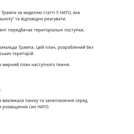
Трампа за моделлю статті 5 НАТО, яка
ьноту” та відповідно реагувати.
нт передбачає територіальні поступки,
ональда Трампа. Цей план, розроблений без
ських територій.
А мирний план наступного тижня.
у.
а викликала паніку та занепокоєння серед
и розміщення сил НАТО.