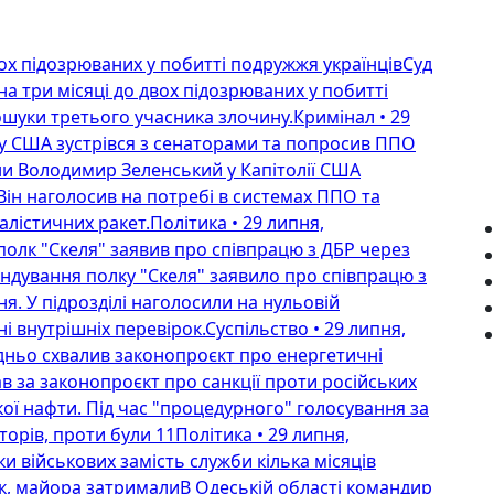
вох підозрюваних у побитті подружжя українцівСуд
а три місяці до двох підозрюваних у побитті
ошуки третього учасника злочину.Кримінал • 29
у США зустрівся з сенаторами та попросив ППО
їни Володимир Зеленський у Капітолії США
Він наголосив на потребі в системах ППО та
алістичних ракет.Політика • 29 липня,
олк "Скеля" заявив про співпрацю з ДБР через
дування полку "Скеля" заявило про співпрацю з
. У підрозділі наголосили на нульовій
і внутрішніх перевірок.Суспільство • 29 липня,
ньо схвалив законопроєкт про енергетичні
в за законопроєкт про санкції проти російських
кої нафти. Під час "процедурного" голосування за
орів, проти були 11Політика • 29 липня,
и військових замість служби кілька місяців
к, майора затрималиВ Одеській області командир