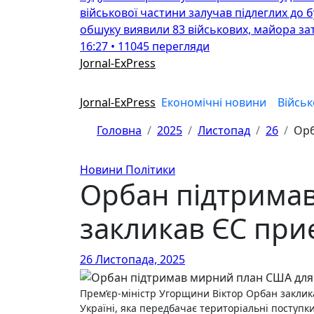
військової частини залучав підлеглих до 
обшуку виявили 83 військових, майора за
16:27 • 11045 перегляди
Jornal-ExPress
Jornal-ExPress
Економічні новини
Військ
Головна
2025
Листопад
26
Орб
Новини Політики
Орбан підтримав
закликав ЄС при
26 Листопада, 2025
Прем’єр-міністр Угорщини Віктор Орбан закли
Україні, яка передбачає територіальні поступки