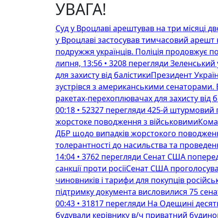
УВАГА!
Перейти
до
Суд у Вроцлаві арештував на три місяці д
контенту
у Вроцлаві застосував тимчасовий арешт н
подружжя українців. Поліція продовжує п
липня, 13:56 • 3208 перегляди
Зеленський 
для захисту від балістикиПрезидент Укра
зустрівся з американськими сенаторами. 
ракетах-перехоплювачах для захисту від б
00:18 • 52327 перегляди
425-й штурмовий п
жорстоке поводження з військовимиКоман
ДБР щодо випадків жорстокого поводження
толерантності до насильства та проведенн
14:04 • 3762 перегляди
Сенат США поперед
санкції проти росіїСенат США проголосува
чиновників і тарифи для покупців російсь
підтримку документа висловилися 75 сенат
00:43 • 31817 перегляди
На Одещині десятк
будували керівнику в/ч приватний будино