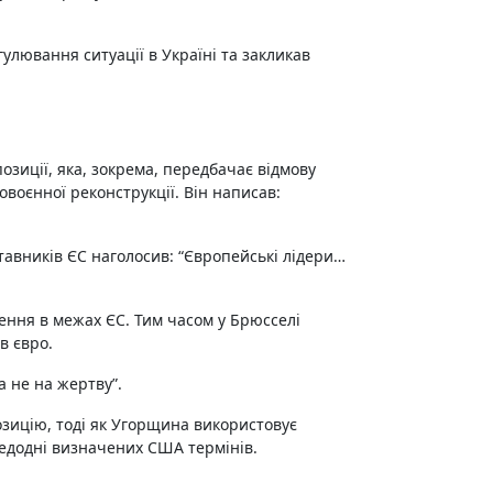
зиції, яка, зокрема, передбачає відмову
овоєнної реконструкції. Він написав:
тавників ЄС наголосив: “Європейські лідери…
шення в межах ЄС. Тим часом у Брюсселі
в євро.
а не на жертву”.
зицію, тоді як Угорщина використовує
едодні визначених США термінів.