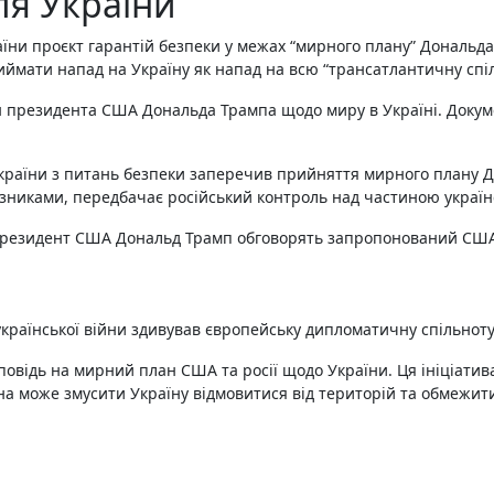
я України
їни проєкт гарантій безпеки у межах “мирного плану” Дональда 
ймати напад на Україну як напад на всю “трансатлантичну спіл
 президента США Дональда Трампа щодо миру в Україні. Докуме
раїни з питань безпеки заперечив прийняття мирного плану Д
зниками, передбачає російський контроль над частиною україн
президент США Дональд Трамп обговорять запропонований СШ
раїнської війни здивував європейську дипломатичну спільнот
овідь на мирний план США та росії щодо України. Ця ініціатив
на може змусити Україну відмовитися від територій та обмежит