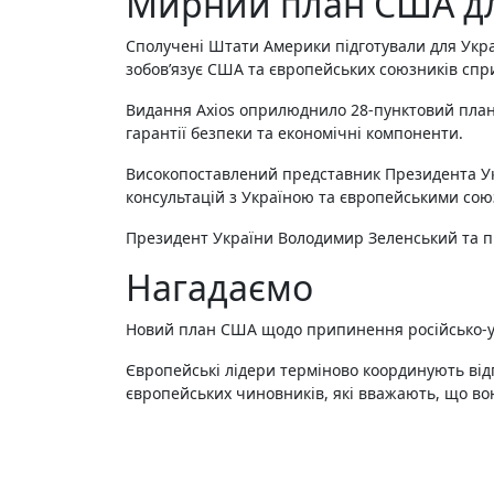
Мирний план США дл
Сполучені Штати Америки підготували для Укра
зобов’язує США та європейських союзників спри
Видання Axios оприлюднило 28-пунктовий план
гарантії безпеки та економічні компоненти.
Високопоставлений представник Президента Ук
консультацій з Україною та європейськими сою
Президент України Володимир Зеленський та 
Нагадаємо
Новий план США щодо припинення російсько-ук
Європейські лідери терміново координують відп
європейських чиновників, які вважають, що во