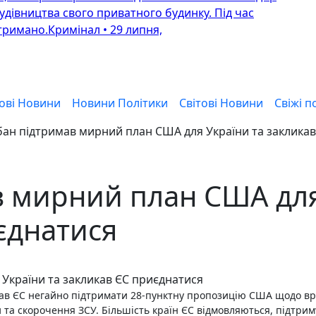
будівництва свого приватного будинку. Під час
тримано.Кримінал • 29 липня,
ові Новини
Новини Політики
Світові Новини
Свіжі по
ан підтримав мирний план США для України та закликав
 мирний план США для
єднатися
кав ЄС негайно підтримати 28-пунктну пропозицію США щодо вр
 та скорочення ЗСУ. Більшість країн ЄС відмовляються, підтрим