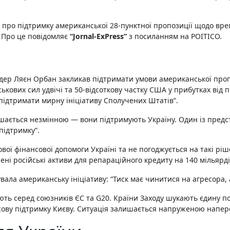
 Про це повідомляє
“Jornal-ExPress”
з посиланням на POITICO.
 дер Ляєн Орбан закликав підтримати умови американської пропо
ькових сил удвічі та 50-відсоткову частку США у прибутках від п
підтримати мирну ініціативу Сполучених Штатів”.
ишається незмінною — вони підтримують Україну. Один із предс
ідтримку”.
вої фінансової допомоги Україні та не погоджується на такі рі
і російські активи для репараційного кредиту на 140 мільярді
ала американську ініціативу: “Тиск має чинитися на агресора, 
ь серед союзників ЄС та G20. Країни Заходу шукають єдину по
сову підтримку Києву. Ситуація залишається напруженою напер