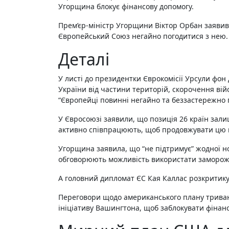
Угорщина блокує фінансову допомогу.
Прем’єр-міністр Угорщини Віктор Орбан заявив про підтримку американської 28-пунктної пропозиції щодо врегулювання ситуації в Україні та закликав
Європейський Союз негайно погодитися з нею.
Деталі
У листі до президентки Єврокомісії Урсули фон
України від частини територій, скорочення війс
“Європейці повинні негайно та беззастережно 
У Євросоюзі заявили, що позиція 26 країн зал
активно співпрацюють, щоб продовжувати цю п
Угорщина заявила, що “не підтримує” жодної но
обговорюють можливість використати заморожен
А головний дипломат ЄС Кая Каллас розкритикув
Переговори щодо американського плану тривают
ініціативу Вашингтона, щоб заблокувати фінан