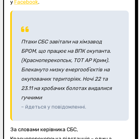
у
Facebook
.
Птахи СБС завітали на хімзавод
БРОМ, що працює на ВПК окупанта.
(Красноперекопськ, ТОТ АР Крим).
Блекануто низку енергообʼєктів на
окупованих територіях. Ночі 22 та
23.11 на хробачих болотах видалися
гучними
– йдеться у повідомленні.
За словами керівника СБС,
Красноперекопська підстанція – один з