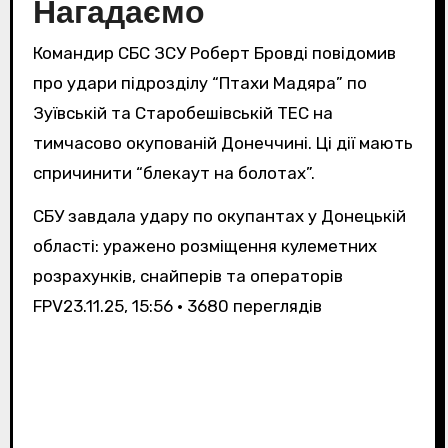
Нагадаємо
Командир СБС ЗСУ Роберт Бровді повідомив
про удари підрозділу “Птахи Мадяра” по
Зуївській та Старобешівській ТЕС на
тимчасово окупованій Донеччині. Ці дії мають
спричинити “блекаут на болотах”.
СБУ завдала удару по окупантах у Донецькій
області: уражено розміщення кулеметних
розрахунків, снайперів та операторів
FPV
23.11.25, 15:56 • 3680 переглядiв