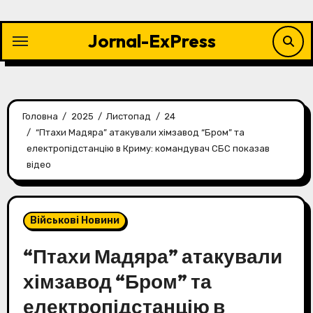
Перейти
до
Jornal-ExPress
контенту
Головна
2025
Листопад
24
“Птахи Мадяра” атакували хімзавод “Бром” та
електропідстанцію в Криму: командувач СБС показав
відео
Військові Новини
“Птахи Мадяра” атакували
хімзавод “Бром” та
електропідстанцію в