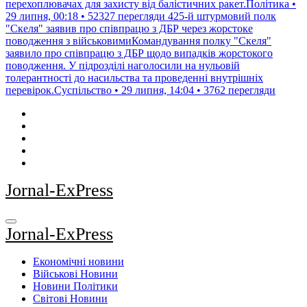
перехоплювачах для захисту від балістичних ракет.Політика •
29 липня, 00:18 • 52327 перегляди
425-й штурмовий полк
"Скеля" заявив про співпрацю з ДБР через жорстоке
поводження з військовимиКомандування полку "Скеля"
заявило про співпрацю з ДБР щодо випадків жорстокого
поводження. У підрозділі наголосили на нульовій
толерантності до насильства та проведенні внутрішніх
перевірок.Суспільство • 29 липня, 14:04 • 3762 перегляди
Jornal-ExPress
Jornal-ExPress
Економічні новини
Військові Новини
Новини Політики
Світові Новини