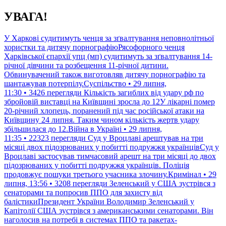
Перейти
УВАГА!
до
контенту
У Харкові судитимуть ченця за зґвалтування неповнолітньої
хористки та дитячу порнографіюРясофорного ченця
Харківської єпархії упц (мп) судитимуть за зґвалтування 14-
річної дівчини та розбещення 11-річної дитини.
Обвинувачений також виготовляв дитячу порнографію та
шантажував потерпілу.Суспільство • 29 липня,
11:30 • 3426 перегляди
Кількість загиблих від удару рф по
збройовій виставці на Київщині зросла до 12У лікарні помер
20-річний хлопець, поранений під час російської атаки на
Київщину 24 липня. Таким чином кількість жертв удару
збільшилася до 12.Війна в Україні • 29 липня,
11:35 • 22323 перегляди
Суд у Вроцлаві арештував на три
місяці двох підозрюваних у побитті подружжя українцівСуд у
Вроцлаві застосував тимчасовий арешт на три місяці до двох
підозрюваних у побитті подружжя українців. Поліція
продовжує пошуки третього учасника злочину.Кримінал • 29
липня, 13:56 • 3208 перегляди
Зеленський у США зустрівся з
сенаторами та попросив ППО для захисту від
балістикиПрезидент України Володимир Зеленський у
Капітолії США зустрівся з американськими сенаторами. Він
наголосив на потребі в системах ППО та ракетах-