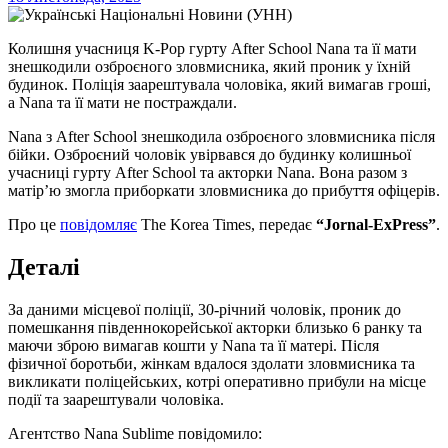
Колишня учасниця K-Pop гурту After School Nana та її мати
знешкодили озброєного зловмисника, який проник у їхній
будинок. Поліція заарештувала чоловіка, який вимагав гроші,
а Nana та її мати не постраждали.
Nana з After School знешкодила озброєного зловмисника після
бійки. Озброєний чоловік увірвався до будинку колишньої
учасниці гурту After School та акторки Nana. Вона разом з
матір’ю змогла приборкати зловмисника до прибуття офіцерів.
Про це
повідомляє
The Korea Times, передає
“Jornal-ExPress”
.
Деталі
За даними місцевої поліції, 30-річний чоловік, проник до
помешкання південнокорейської акторки близько 6 ранку та
маючи зброю вимагав кошти у Nana та її матері. Після
фізичної боротьби, жінкам вдалося здолати зловмисника та
викликати поліцейських, котрі оперативно прибули на місце
події та заарештували чоловіка.
Агентство Nana Sublime повідомило: