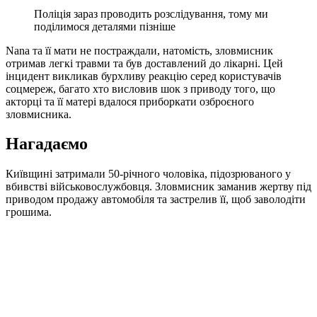
Поліція зараз проводить розслідування, тому ми
поділимося деталями пізніше
Nana та її мати не постраждали, натомість, зловмисник
отримав легкі травми та був доставлений до лікарні. Цей
інцидент викликав бурхливу реакцію серед користувачів
соцмереж, багато хто висловив шок з приводу того, що
акторці та її матері вдалося приборкати озброєного
зловмисника.
Нагадаємо
Київщині затримали 50-річного чоловіка, підозрюваного у
вбивстві військовослужбовця. Зловмисник заманив жертву під
приводом продажу автомобіля та застрелив її, щоб заволодіти
грошима.