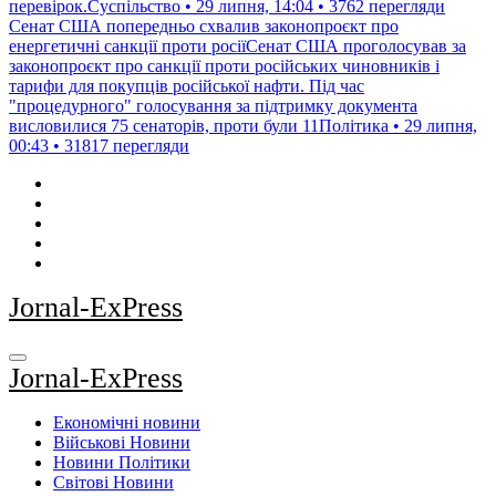
перевірок.Суспільство • 29 липня, 14:04 • 3762 перегляди
Сенат США попередньо схвалив законопроєкт про
енергетичні санкції проти росіїСенат США проголосував за
законопроєкт про санкції проти російських чиновників і
тарифи для покупців російської нафти. Під час
"процедурного" голосування за підтримку документа
висловилися 75 сенаторів, проти були 11Політика • 29 липня,
00:43 • 31817 перегляди
Jornal-ExPress
Jornal-ExPress
Економічні новини
Військові Новини
Новини Політики
Світові Новини