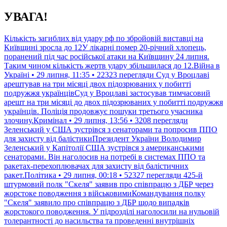
Перейти
УВАГА!
до
контенту
Кількість загиблих від удару рф по збройовій виставці на
Київщині зросла до 12У лікарні помер 20-річний хлопець,
поранений під час російської атаки на Київщину 24 липня.
Таким чином кількість жертв удару збільшилася до 12.Війна в
Україні • 29 липня, 11:35 • 22323 перегляди
Суд у Вроцлаві
арештував на три місяці двох підозрюваних у побитті
подружжя українцівСуд у Вроцлаві застосував тимчасовий
арешт на три місяці до двох підозрюваних у побитті подружжя
українців. Поліція продовжує пошуки третього учасника
злочину.Кримінал • 29 липня, 13:56 • 3208 перегляди
Зеленський у США зустрівся з сенаторами та попросив ППО
для захисту від балістикиПрезидент України Володимир
Зеленський у Капітолії США зустрівся з американськими
сенаторами. Він наголосив на потребі в системах ППО та
ракетах-перехоплювачах для захисту від балістичних
ракет.Політика • 29 липня, 00:18 • 52327 перегляди
425-й
штурмовий полк "Скеля" заявив про співпрацю з ДБР через
жорстоке поводження з військовимиКомандування полку
"Скеля" заявило про співпрацю з ДБР щодо випадків
жорстокого поводження. У підрозділі наголосили на нульовій
толерантності до насильства та проведенні внутрішніх