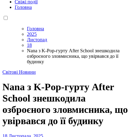
Свіжі події
Головна
Головна
2025
Листопад
18
Nana з K-Pop-гурту After School знешкодила
озброєного зловмисника, що увірвався до її
будинку
Світові Новини
Nana з K-Pop-гурту After
School знешкодила
озброєного зловмисника, що
увірвався до її будинку
18 Листопада, 2025