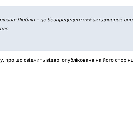
ї Варшава-Люблін – це безпрецедентний акт диверсії, с
иває
, про що свідчить відео, опубліковане на його сторін