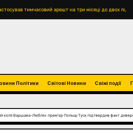
тимчасовий арешт на три місяці до двох підозрюваних у
овини Політики
Світові Новини
Свіжі події
ій колії Варшава-Люблін: прем’єр Польщі Туск підтвердив факт диверс