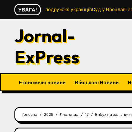
Перейти
УВАГА!
у побитті подружжя українцівСуд у Вроцлаві застосував 
до
контенту
Jornal-
ExPress
Економічні новини
Військові Новини
Н
Головна
2025
Листопад
17
Вибух на залізничн