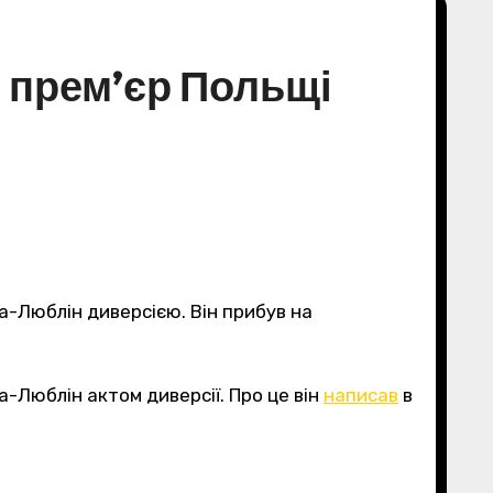
: прем’єр Польщі
ва-Люблін диверсією. Він прибув на
а-Люблін актом диверсії. Про це він
написав
в