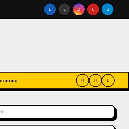
 побитті подружжя українців. Поліція продовжує пошуки 
Головна
ії