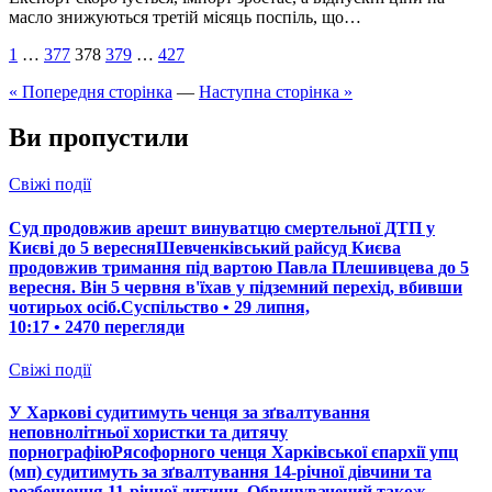
масло знижуються третій місяць поспіль, що…
Пагінація
1
…
377
378
379
…
427
записів
« Попередня сторінка
—
Наступна сторінка »
Ви пропустили
Свіжі події
Суд продовжив арешт винуватцю смертельної ДТП у
Києві до 5 вересняШевченківський райсуд Києва
продовжив тримання під вартою Павла Плешивцева до 5
вересня. Він 5 червня в'їхав у підземний перехід, вбивши
чотирьох осіб.Суспільство • 29 липня,
10:17 • 2470 перегляди
Свіжі події
У Харкові судитимуть ченця за зґвалтування
неповнолітньої хористки та дитячу
порнографіюРясофорного ченця Харківської єпархії упц
(мп) судитимуть за зґвалтування 14-річної дівчини та
розбещення 11-річної дитини. Обвинувачений також