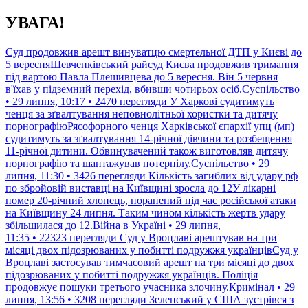
Перейти
УВАГА!
до
контенту
Суд продовжив арешт винуватцю смертельної ДТП у Києві до
5 вересняШевченківський райсуд Києва продовжив тримання
під вартою Павла Плешивцева до 5 вересня. Він 5 червня
в'їхав у підземний перехід, вбивши чотирьох осіб.Суспільство
• 29 липня, 10:17 • 2470 перегляди
У Харкові судитимуть
ченця за зґвалтування неповнолітньої хористки та дитячу
порнографіюРясофорного ченця Харківської єпархії упц (мп)
судитимуть за зґвалтування 14-річної дівчини та розбещення
11-річної дитини. Обвинувачений також виготовляв дитячу
порнографію та шантажував потерпілу.Суспільство • 29
липня, 11:30 • 3426 перегляди
Кількість загиблих від удару рф
по збройовій виставці на Київщині зросла до 12У лікарні
помер 20-річний хлопець, поранений під час російської атаки
на Київщину 24 липня. Таким чином кількість жертв удару
збільшилася до 12.Війна в Україні • 29 липня,
11:35 • 22323 перегляди
Суд у Вроцлаві арештував на три
місяці двох підозрюваних у побитті подружжя українцівСуд у
Вроцлаві застосував тимчасовий арешт на три місяці до двох
підозрюваних у побитті подружжя українців. Поліція
продовжує пошуки третього учасника злочину.Кримінал • 29
липня, 13:56 • 3208 перегляди
Зеленський у США зустрівся з