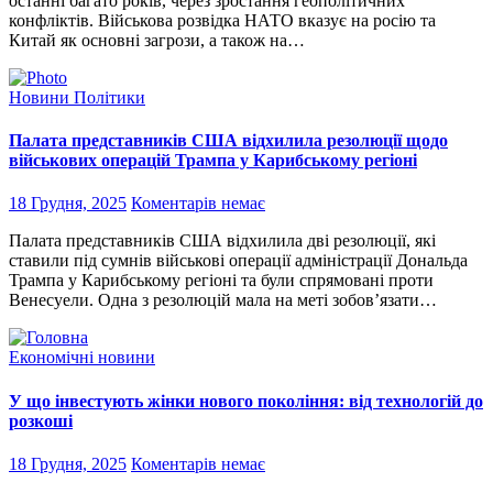
останні багато років, через зростання геополітичних
конфліктів. Військова розвідка НАТО вказує на росію та
Китай як основні загрози, а також на…
Новини Політики
Палата представників США відхилила резолюції щодо
військових операцій Трампа у Карибському регіоні
18 Грудня, 2025
Коментарів немає
Палата представників США відхилила дві резолюції, які
ставили під сумнів військові операції адміністрації Дональда
Трампа у Карибському регіоні та були спрямовані проти
Венесуели. Одна з резолюцій мала на меті зобов’язати…
Економічні новини
У що інвестують жінки нового покоління: від технологій до
розкоші
18 Грудня, 2025
Коментарів немає