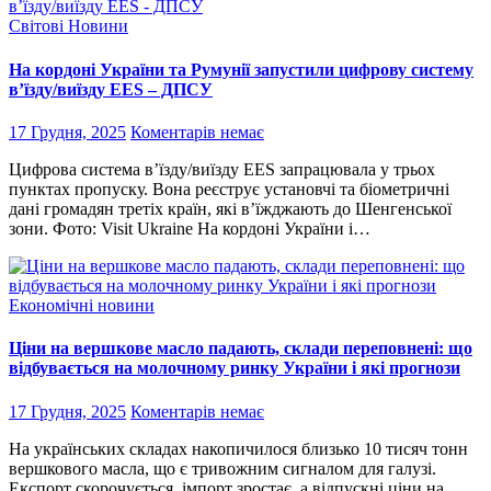
Світові Новини
На кордоні України та Румунії запустили цифрову систему
в’їзду/виїзду EES – ДПСУ
17 Грудня, 2025
Коментарів немає
Цифрова система в’їзду/виїзду EES запрацювала у трьох
пунктах пропуску. Вона реєструє установчі та біометричні
дані громадян третіх країн, які в’їжджають до Шенгенської
зони. Фото: Visit Ukraine На кордоні України і…
Економічні новини
Ціни на вершкове масло падають, склади переповнені: що
відбувається на молочному ринку України і які прогнози
17 Грудня, 2025
Коментарів немає
На українських складах накопичилося близько 10 тисяч тонн
вершкового масла, що є тривожним сигналом для галузі.
Експорт скорочується, імпорт зростає, а відпускні ціни на