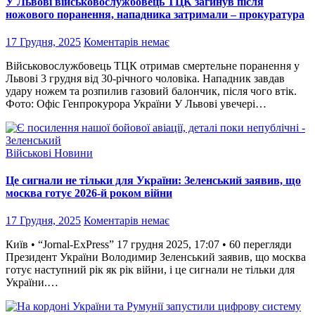
У Львові військовослужбовець ТЦК загинув після
ножового поранення, нападника затримали – прокуратура
17 Грудня, 2025
Коментарів немає
Військовослужбовець ТЦК отримав смертельне поранення у
Львові 3 грудня від 30-річного чоловіка. Нападник завдав
удару ножем та розпилив газовий балончик, після чого втік.
Фото: Офіс Генпрокурора України У Львові увечері…
Військові Новини
Це сигнали не тільки для України: Зеленський заявив, що
москва готує 2026-й роком війни
17 Грудня, 2025
Коментарів немає
Київ • “Jornal-ExPress” 17 грудня 2025, 17:07 • 60 перегляди
Президент України Володимир Зеленський заявив, що москва
готує наступний рік як рік війни, і це сигнали не тільки для
України.…