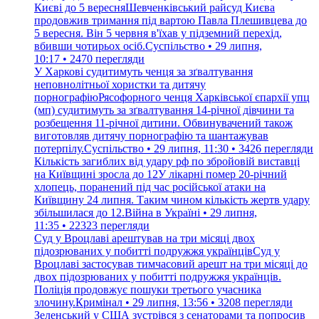
Києві до 5 вересняШевченківський райсуд Києва
продовжив тримання під вартою Павла Плешивцева до
5 вересня. Він 5 червня в'їхав у підземний перехід,
вбивши чотирьох осіб.Суспільство • 29 липня,
10:17 • 2470 перегляди
У Харкові судитимуть ченця за зґвалтування
неповнолітньої хористки та дитячу
порнографіюРясофорного ченця Харківської єпархії упц
(мп) судитимуть за зґвалтування 14-річної дівчини та
розбещення 11-річної дитини. Обвинувачений також
виготовляв дитячу порнографію та шантажував
потерпілу.Суспільство • 29 липня, 11:30 • 3426 перегляди
Кількість загиблих від удару рф по збройовій виставці
на Київщині зросла до 12У лікарні помер 20-річний
хлопець, поранений під час російської атаки на
Київщину 24 липня. Таким чином кількість жертв удару
збільшилася до 12.Війна в Україні • 29 липня,
11:35 • 22323 перегляди
Суд у Вроцлаві арештував на три місяці двох
підозрюваних у побитті подружжя українцівСуд у
Вроцлаві застосував тимчасовий арешт на три місяці до
двох підозрюваних у побитті подружжя українців.
Поліція продовжує пошуки третього учасника
злочину.Кримінал • 29 липня, 13:56 • 3208 перегляди
Зеленський у США зустрівся з сенаторами та попросив