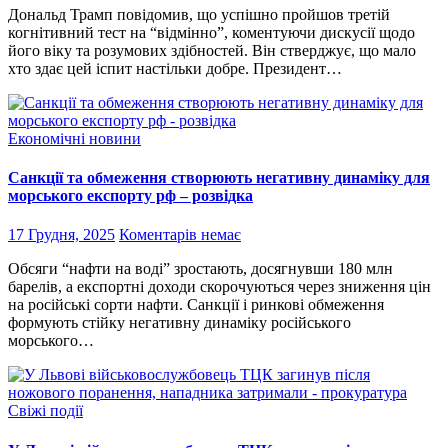
Дональд Трамп повідомив, що успішно пройшов третій
когнітивний тест на “відмінно”, коментуючи дискусії щодо
його віку та розумових здібностей. Він стверджує, що мало
хто здає цей іспит настільки добре. Президент…
Економічні новини
Санкції та обмеження створюють негативну динаміку для
морського експорту рф – розвідка
17 Грудня, 2025
Коментарів немає
Обсяги “нафти на воді” зростають, досягнувши 180 млн
барелів, а експортні доходи скорочуються через зниження цін
на російські сорти нафти. Cанкції і ринкові обмеження
формують стійку негативну динаміку російського
морського…
Свіжі події