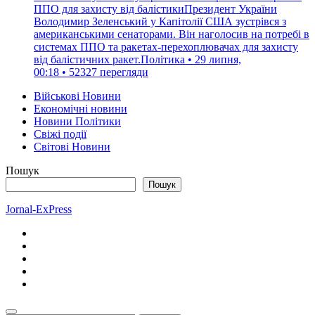
ППО для захисту від балістикиПрезидент України
Володимир Зеленський у Капітолії США зустрівся з
американськими сенаторами. Він наголосив на потребі в
системах ППО та ракетах-перехоплювачах для захисту
від балістичних ракет.Політика • 29 липня,
00:18 • 52327 перегляди
Військові Новини
Економічні новини
Новини Політики
Свіжі події
Світові Новини
Пошук
Пошук
Jornal-ExPress