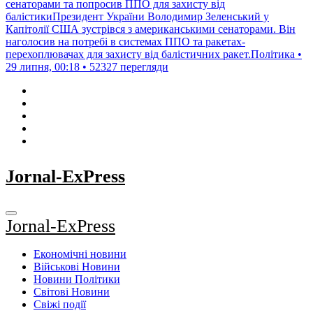
сенаторами та попросив ППО для захисту від
балістикиПрезидент України Володимир Зеленський у
Капітолії США зустрівся з американськими сенаторами. Він
наголосив на потребі в системах ППО та ракетах-
перехоплювачах для захисту від балістичних ракет.Політика •
29 липня, 00:18 • 52327 перегляди
Jornal-ExPress
Jornal-ExPress
Економічні новини
Військові Новини
Новини Політики
Світові Новини
Свіжі події