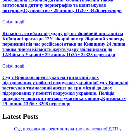
виготовляв дитячу порнографію та шантажував
потерпілу.Суспільство • 29 липня, 11:30 • 3426 перегляди
Свіжі події
Кількість загиблих від удару рф по збройовій виставці на
Київщині зросла до 12У лікарні помер 20-річний хлопець,
поранений під час російської атаки на Київщину 24 липня.
Таким чином кількість жертв удару збільшилася до
12.Війна в Україні • 29 липня, 11:35 • 22323 перегляди
Свіжі події
Суд у Вроцлаві арештував на три місяці двох
підозрюваних у побитті подружжя українцівСуд у Вроцлаві
застосував тимчасовий арешт на три місяці до двох
підозрюваних у побитті подружжя українців. Поліція
продовжує пошуки третього учасника злочину.Кримінал •
29 липня, 13:56 • 3208 перегляди
Latest Posts
Суд продовжив арешт винуватцю смертельної ДТП у