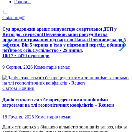
Головна
Свіжі події
С
Суд продовжив арешт винуватцю смертельної ДТП у
У
Києві до 5 вересняШевченківський райсуд Києва
н
продовжив тримання під вартою Павла Плешивцева до 5
п
вересня. Він 5 червня в'їхав у підземний перехід, вбивши
(
чотирьох осіб.Суспільство • 29 липня,
р
10:17 • 2470 перегляди
п
9 Серпня, 2026
Коментарів немає
9
Світові Новини
Данія стикається з безпрецедентними зовнішніми
загрозами на тлі геополітичних конфліктів – Reuters
18 Грудня, 2025
Коментарів немає
Данія стикається з більшою кількістю зовнішніх загроз, ніж за